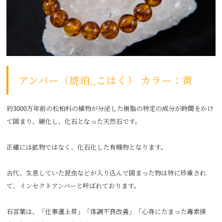
アンバー（琥珀_こはく） カラー：黄
約3000万年前の松柏科の植物が分泌した樹脂の特定の成分が時間をかけ
て固まり、硬化し、化石となった天然石です。
正確には鉱物ではなく、化石化した有機物となります。
古代、生息していた昆虫などが入り込んで固まった物は特に珍重され
て、インセクトアンバーと呼ばれております。
石言葉は、「仕事運上昇」「体調不良改善」「心身にたまった毒素排