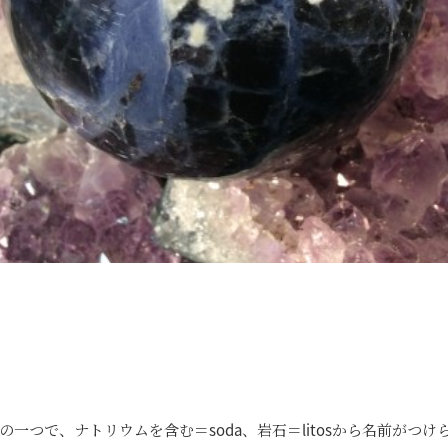
ト
一つで、ナトリウムを含む＝soda、岩石＝litosから名前がつけ