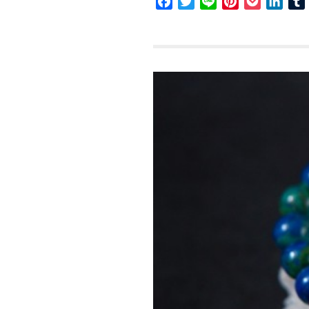
Facebook
Twitter
Line
Pinterest
Pocket
Link