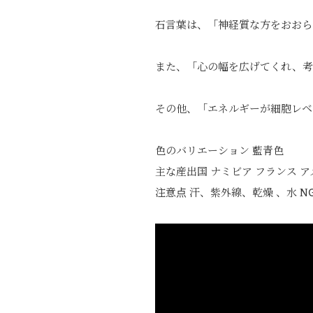
石言葉は、「神経質な方をおおら
また、「心の幅を広げてくれ、考
その他、「エネルギーが細胞レベ
色のバリエーション 藍青色
主な産出国 ナミビア フランス 
注意点 汗、紫外線、乾燥 、水 N