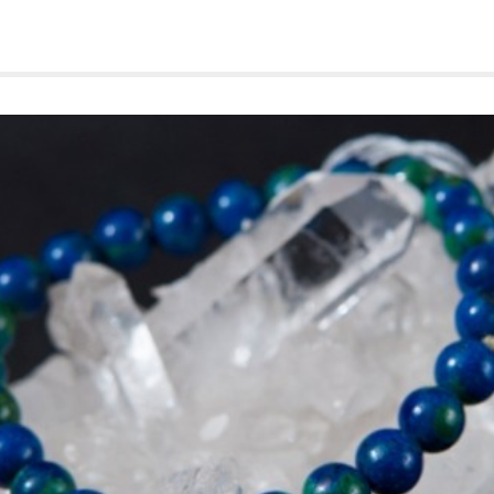
edIn
Tumblr