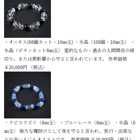
・オニキス(68面カット・10㎜玉) ・水晶（108面・10㎜玉） ・
水晶（ボタンカット8㎜玉） 霊的なもの・過去の人間関係の縁
切り。または悪影響から守ると言われています。 参考価格
￥20,000円 （税込）
・ラピスラズリ（8㎜玉） ・ブルーレース（8㎜玉） ・水晶（8
㎜玉） 強力な魔除けとして身を守ると言われ、旅行・出張な
どが多い人にもオススメです。 参考価格 ￥20,000円 （税込）