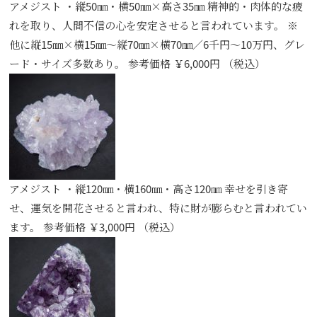
アメジスト ・縦50㎜・横50㎜×高さ35㎜ 精神的・肉体的な疲
れを取り、人間不信の心を安定させると言われています。 ※
他に縦15㎜×横15㎜～縦70㎜×横70㎜／6千円～10万円、グレ
ード・サイズ多数あり。 参考価格 ￥6,000円 （税込）
アメジスト ・縦120㎜・横160㎜・高さ120㎜ 幸せを引き寄
せ、運気を開花させると言われ、特に財が膨らむと言われてい
ます。 参考価格 ￥3,000円 （税込）