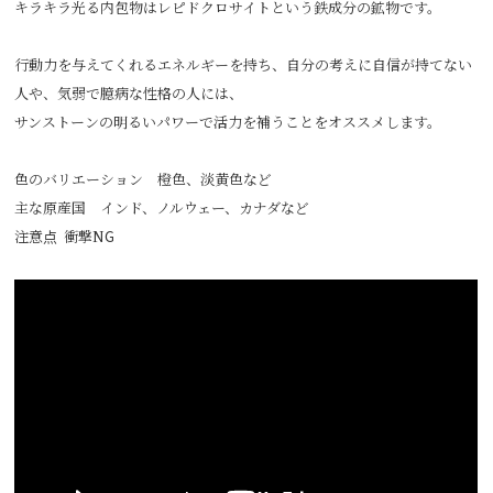
キラキラ光る内包物はレピドクロサイトという鉄成分の鉱物です。
行動力を与えてくれるエネルギーを持ち、自分の考えに自信が持てない
人や、気弱で臆病な性格の人には、
サンストーンの明るいパワーで活力を補うことをオススメします。
色のバリエーション 橙色、淡黄色など
主な原産国 インド、ノルウェー、カナダなど
注意点 衝撃NG