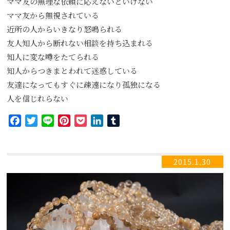
ママ友の無理な依頼に応えないといけない
ママ友から無視されている
近所の人からいきなり怒鳴られる
友人知人から断れない相談を持ち込まれる
知人に変な噂をたてられる
知人からつきまとわれて迷惑している
友達になってもすぐに疎遠になり孤独になる
人を信じれらない
Facebook
Twitter
Line
Pinterest
Pocket
LinkedIn
Tumblr
2015.1.30