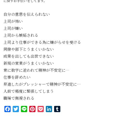
に探すお手伝いをしてます。
自分の意思を伝えられない
上司が怖い
上司が嫌い
上司から嫉妬される
上司より仕事ができる為に嫌がらせを受ける
同僚や部下とうまくいかない
成果を出しても出世できない
新規の営業がうまくいかない
常に数字に追われて精神が不安定に…
仕事を辞めたい
昇進したがプレッシャーで精神が不安定に…
人前で極度に緊張してしまう
職場で無視される
Facebook
Twitter
Line
Pinterest
Pocket
LinkedIn
Tumblr