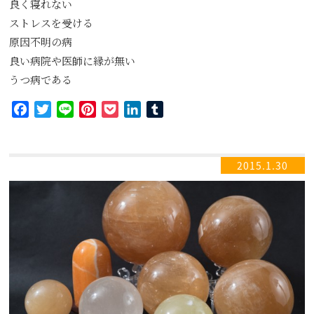
良く寝れない
ストレスを受ける
原因不明の病
良い病院や医師に縁が無い
うつ病である
Facebook
Twitter
Line
Pinterest
Pocket
LinkedIn
Tumblr
2015.1.30