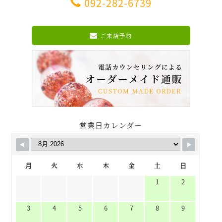
092-282-6739
ご来店予約
営業日カレンダー
月
火
水
木
金
土
日
1
2
3
4
5
6
7
8
9