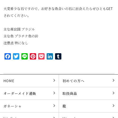
大変希少な石ですので、お好きな色合いの石に出会えたらぜひともGET
されてください。
主な産出国 ブラジル
主な色 プラチナ色の針
注意点 特になし
Facebook
Twitter
Line
Pinterest
Pocket
LinkedIn
Tumblr
HOME
初めての方へ
オーダーメイド通販
取扱商品
ガネーシャ
龍