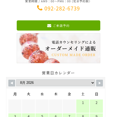
営業時間 / AM9：00～PM6：00 (完全予約制）
092-282-6739
ご来店予約
営業日カレンダー
月
火
水
木
金
土
日
1
2
3
4
5
6
7
8
9