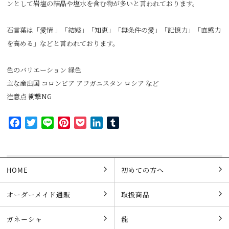
ンとして岩塩の結晶や塩水を含む物が多いと言われております。
石言葉は「愛情 」「結婚」「知恵」「無条件の愛」「記憶力」「直感力
を高める」などと言われております。
色のバリエーション 緑色
主な産出国 コロンビア アフガニスタン ロシア など
注意点 衝撃NG
Facebook
Twitter
Line
Pinterest
Pocket
LinkedIn
Tumblr
HOME
初めての方へ
オーダーメイド通販
取扱商品
ガネーシャ
龍