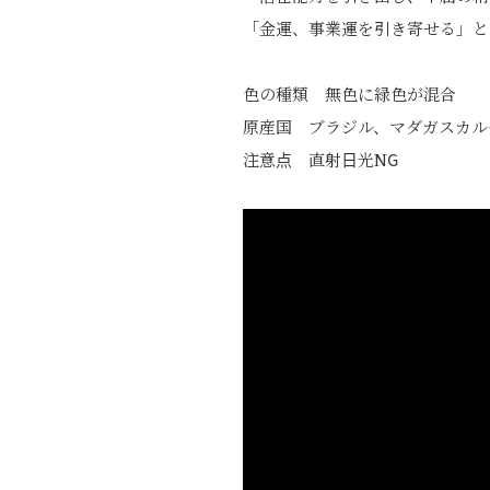
「金運、事業運を引き寄せる」と
色の種類 無色に緑色が混合
原産国 ブラジル、マダガスカル
注意点 直射日光NG