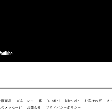
edIn
Tumblr
取扱商品
ガネーシャ
龍
Y.Infini
Mira-cle
お客様の声
キ
らのメッセージ
お問合せ
プライバシーポリシー