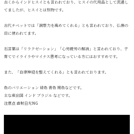
古くからインドヒスイとも言われており、ヒスイの代用品として流通し
てましたが、ヒスイとは別物です。
古代チベットでは「洞察力を高めてくれる」とも言われており、仏像の
目に使われてます。
石言葉は「リラクゼーション」「心労疲労の解消」と言われており、子
育てでイライラやマイナス思考になっている方にはおすすめです。
また、「自律神経を整えてくれる」とも言われております。
色のバリエーション 緑色 青色 褐色などです。
主な産出国 インド ブラジル などです。
注意点 直射日光NG