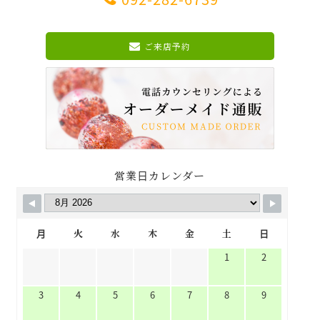
ご来店予約
営業日カレンダー
月
火
水
木
金
土
日
1
2
3
4
5
6
7
8
9