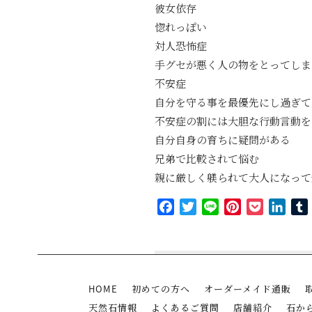
彼女依存
惚れっぽい
対人恐怖症
手グセが悪く人の物をとってしま
不安症
自分を守る事を最優先にし過ぎて
不安症の割には大胆な行動言動を
自分自身の育ちに疑問がある
兄弟で比較されて悩む
親に厳しく躾られて大人になって
Facebook
Twitter
Line
Pinterest
Pocket
Link
HOME
初めての方へ
オーダーメイド通販
天然石情報
よくあるご質問
店舗紹介
石か