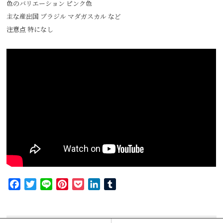
色のバリエーション ピンク色
主な産出国 ブラジル マダガスカル など
注意点 特になし
Facebook
Twitter
Line
Pinterest
Pocket
LinkedIn
Tumblr