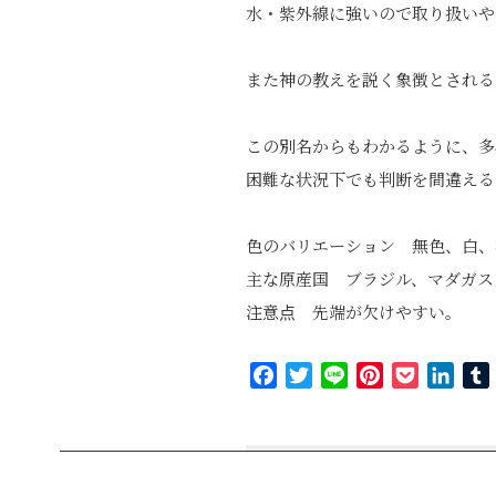
水・紫外線に強いので取り扱いや
また神の教えを説く象徴とされる
この別名からもわかるように、多
困難な状況下でも判断を間違える
色のバリエーション 無色、白、
主な原産国 ブラジル、マダガス
注意点 先端が欠けやすい。
Facebook
Twitter
Line
Pinterest
Pocket
Link