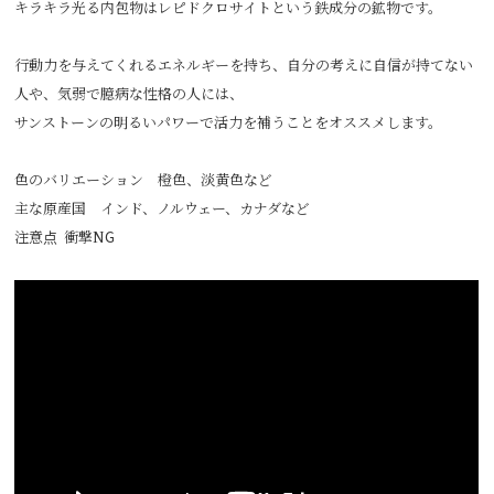
キラキラ光る内包物はレピドクロサイトという鉄成分の鉱物です。
行動力を与えてくれるエネルギーを持ち、自分の考えに自信が持てない
人や、気弱で臆病な性格の人には、
サンストーンの明るいパワーで活力を補うことをオススメします。
色のバリエーション 橙色、淡黄色など
主な原産国 インド、ノルウェー、カナダなど
注意点 衝撃NG