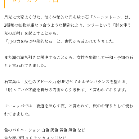
月光に大変よく似た、淡く神秘的な光を放つ石「ムーンストーン」は、
2種類の鉱物が重なり合うような構造により、シラーという「影を伴う
光の反射」を起こすことから、
「月の力を持つ神秘的な石」と、古代から言われてきました。
また潮の満ち引きに関連することから、女性を象徴して平和・予知の石
とも言われてきました。
石言葉は「女性のアピール力をUPさせてホルモンバランスを整える」
「眠っていた才能を自分の内面から引き出す」と言われております。
ヨーロッパでは「夜道を照らす石」と言われて、旅のお守りとして使わ
れてきました。
色のバリエーション 白色 灰色 黄色 無色 など
主な産出国 スリランカ インドなど