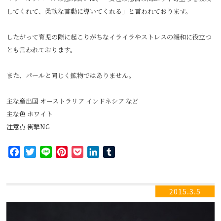
してくれて、柔軟な言動に導いてくれる」と言われております。
したがって育児の際に起こりがちなイライラやストレスの緩和に役立つ
とも言われております。
また、パールと同じく鉱物ではありません。
主な産出国 オーストラリア インドネシア など
主な色 ホワイト
注意点 衝撃NG
Facebook
Twitter
Line
Pinterest
Pocket
LinkedIn
Tumblr
2015.3.5