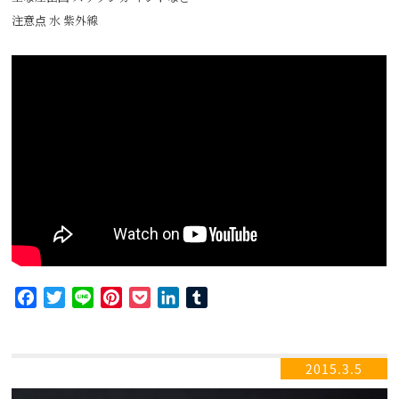
注意点 水 紫外線
Facebook
Twitter
Line
Pinterest
Pocket
LinkedIn
Tumblr
2015.3.5