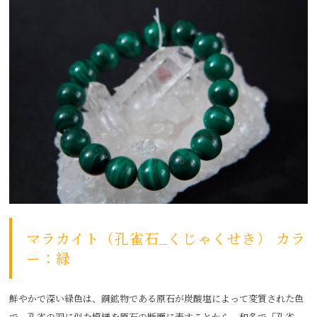
マラカイト（孔雀石_くじゃくせき） カラ
ー：緑
鮮やかで深い緑色は、銅鉱物である原石が炭酸塩によって変質された色
で、孔雀の羽に似た模様を原石の断面に表すことから、和名で「孔雀