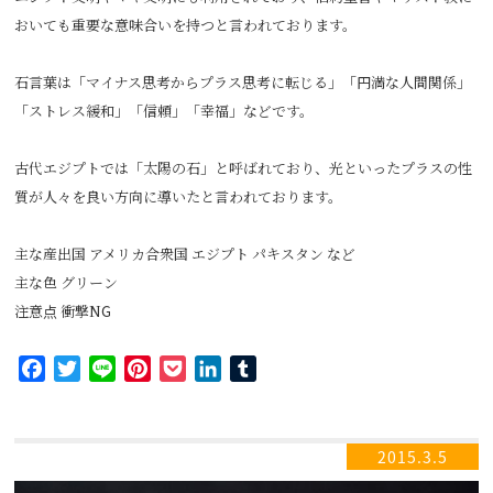
おいても重要な意味合いを持つと言われております。
石言葉は「マイナス思考からプラス思考に転じる」「円満な人間関係」
「ストレス緩和」「信頼」「幸福」などです。
古代エジプトでは「太陽の石」と呼ばれており、光といったプラスの性
質が人々を良い方向に導いたと言われております。
主な産出国 アメリカ合衆国 エジプト パキスタン など
主な色 グリーン
注意点 衝撃NG
Facebook
Twitter
Line
Pinterest
Pocket
LinkedIn
Tumblr
2015.3.5