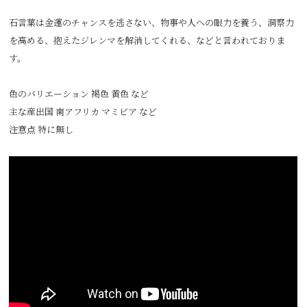
石言葉は金運のチャンスを逃さない、物事や人への眼力を養う、洞察力
を高める、抱えたジレンマを解消してくれる、などと言われておりま
す。
色のバリエーション 褐色 黄色 など
主な産出国 南アフリカ マミビア など
注意点 特に無し