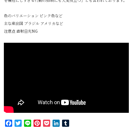
を犠牲にしすぎる行動の抑制にも大変役立つ」とも言われております。
色のバリエーション ピンク色など
主な産出国 ブラジル アメリカなど
注意点 直射日光NG
Facebook
Twitter
Line
Pinterest
Pocket
LinkedIn
Tumblr