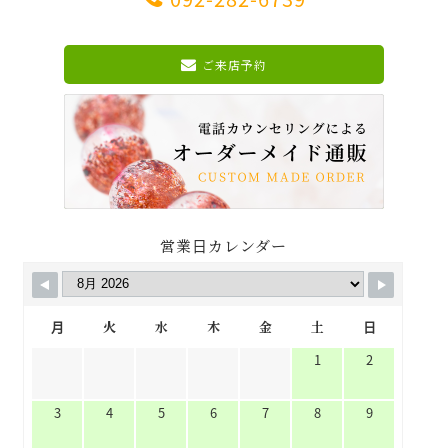
ご来店予約
営業日カレンダー
月
火
水
木
金
土
日
1
2
3
4
5
6
7
8
9