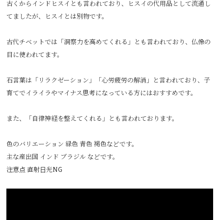
古くからインドヒスイとも言われており、ヒスイの代用品として流通し
てましたが、ヒスイとは別物です。
古代チベットでは「洞察力を高めてくれる」とも言われており、仏像の
目に使われてます。
石言葉は「リラクゼーション」「心労疲労の解消」と言われており、子
育てでイライラやマイナス思考になっている方にはおすすめです。
また、「自律神経を整えてくれる」とも言われております。
色のバリエーション 緑色 青色 褐色などです。
主な産出国 インド ブラジル などです。
注意点 直射日光NG