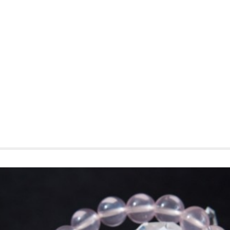
edIn
Tumblr