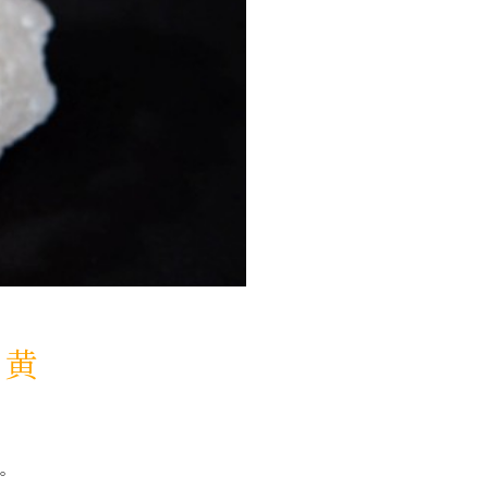
：黄
す。