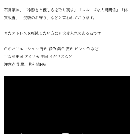
石言葉は、「冷静さと優しさを取り戻す」「スムーズな人間関係」「体
質改善」「受験のお守り」などと言われております。
またストレスを軽減したい方にも大変人気のある石です。
色のバリエーション 青色 緑色 紫色 黄色 ピンク色 など
主な産出国 アメリカ 中国 イギリスなど
注意点 衝撃、紫外線NG