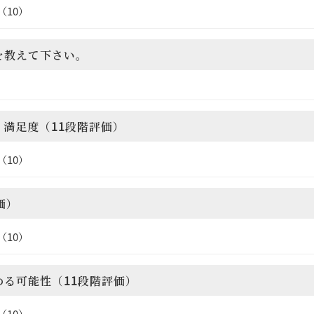
（10）
を教えて下さい。
ィ満足度（11段階評価）
（10）
価）
（10）
める可能性（11段階評価）