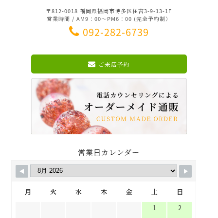
〒812-0018 福岡県福岡市博多区住吉3-9-13-1F
営業時間 / AM9：00～PM6：00 (完全予約制）
092-282-6739
ご来店予約
営業日カレンダー
月
火
水
木
金
土
日
1
2