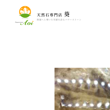
Warning
: Undefined variable $content in
/home/luckymoon/aoi-