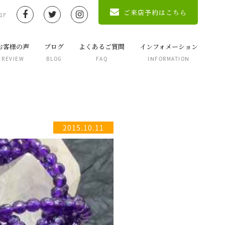
ご来店予約はこちら
s.php
on line
699
1F
お客様の声
ブログ
よくあるご質問
インフォメーション
REVIEW
BLOG
FAQ
INFORMATION
2015.10.11