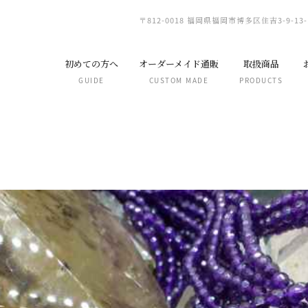
powerstone.com/public_html/wp-content/themes/aoi/function
〒812-0018 福岡県福岡市博多区住吉3-9-13-
初めての方へ
オーダーメイド通販
取扱商品
GUIDE
CUSTOM MADE
PRODUCTS