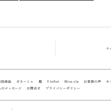
edIn
Tumblr
キ
取扱商品
ガネーシャ
龍
Y.Infini
Mira-cle
お客様の声
キ
らのメッセージ
お問合せ
プライバシーポリシー