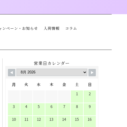
ャンペーン・お知らせ
入荷情報
コラム
営業日カレンダー
月
火
水
木
金
土
日
1
2
3
4
5
6
7
8
9
10
11
12
13
14
15
16