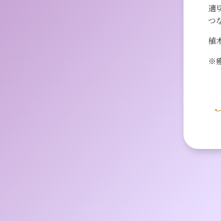
適
つ
植
※