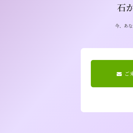
石
今、あな
ご