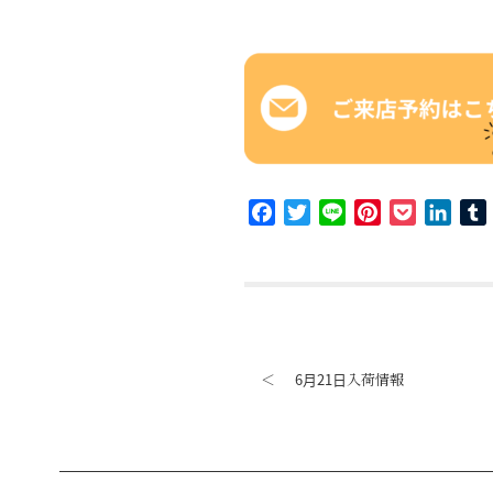
Facebook
Twitter
Line
Pinterest
Pocket
Link
＜
6月21日入荷情報