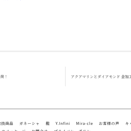
edIn
Tumblr
入荷！
アクアマリンとダイアモンド 金加
取扱商品
ガネーシャ
龍
Y.Infini
Mira-cle
お客様の声
キ