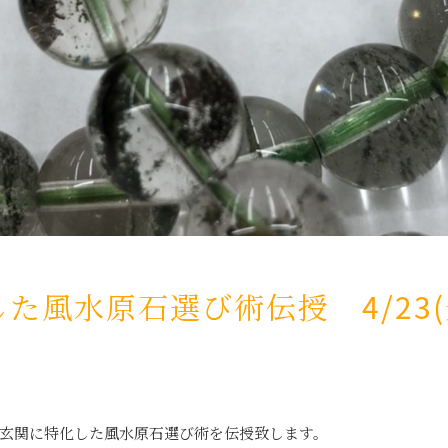
風水原石選び術伝授 4/23(金)
玄関に特化した風水原石選び術を伝授致します。